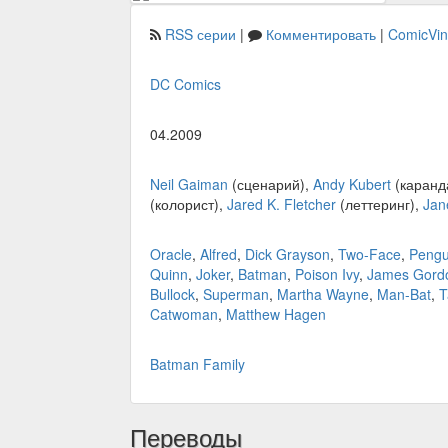
RSS серии
|
Комментировать
|
ComicVi
DC Comics
04.2009
Neil Gaiman
(сценарий),
Andy Kubert
(каранд
(колорист),
Jared K. Fletcher
(леттеринг),
Jan
Oracle
,
Alfred
,
Dick Grayson
,
Two-Face
,
Pengu
Quinn
,
Joker
,
Batman
,
Poison Ivy
,
James Gord
Bullock
,
Superman
,
Martha Wayne
,
Man-Bat
,
T
Catwoman
,
Matthew Hagen
Batman Family
Переводы