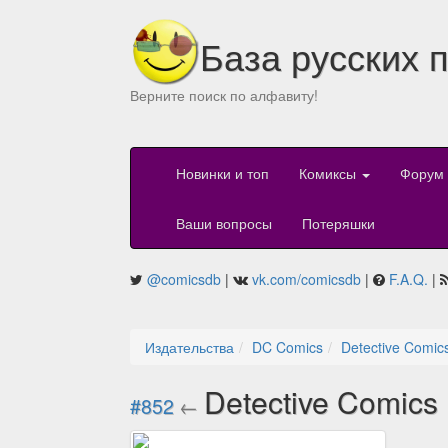
База русских 
Верните поиск по алфавиту!
Новинки и топ
Комиксы
Форум
Ваши вопросы
Потеряшки
@comicsdb
|
vk.com/comicsdb
|
F.A.Q.
|
Издательства
DC Comics
Detective Comic
Detective Comics
#852
←