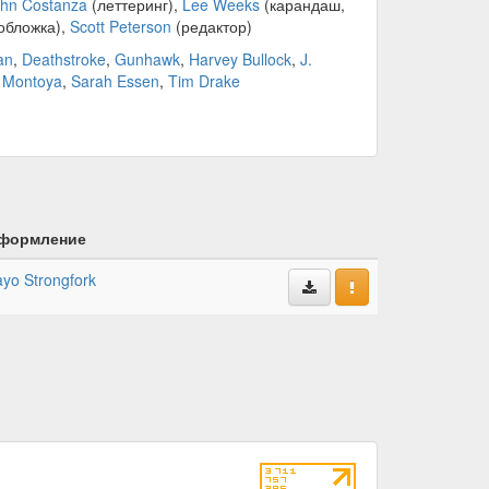
hn Costanza
(леттеринг),
Lee Weeks
(карандаш,
обложка),
Scott Peterson
(редактор)
an
,
Deathstroke
,
Gunhawk
,
Harvey Bullock
,
J.
 Montoya
,
Sarah Essen
,
Tim Drake
формление
yo Strongfork