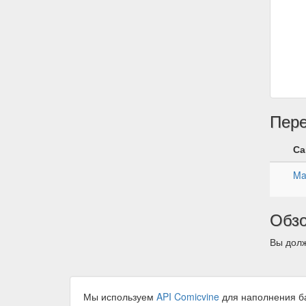
Пер
Са
Ma
Обз
Вы долж
Мы используем
API Comicvine
для наполнения б