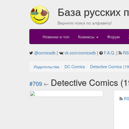
База русских 
Верните поиск по алфавиту!
Новинки и топ
Комиксы
Форум
@comicsdb
|
vk.com/comicsdb
|
F.A.Q.
|
RS
Издательства
DC Comics
Detective Comics (1
Detective Comics (
#709
←
RS