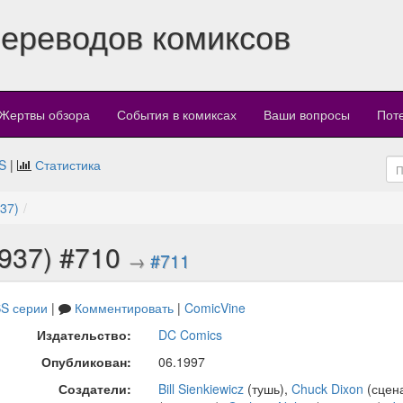
переводов комиксов
Жертвы обзора
События в комиксах
Ваши вопросы
Пот
S
|
Статистика
937)
1937) #710
→
#711
S серии
|
Комментировать
|
ComicVine
Издательство:
DC Comics
Опубликован:
06.1997
Создатели:
Bill Sienkiewicz
(тушь),
Chuck Dixon
(сцен