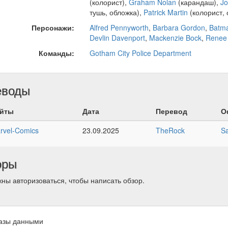
(колорист),
Graham Nolan
(карандаш),
Jo
тушь, обложка),
Patrick Martin
(колорист, 
Персонажи:
Alfred Pennyworth
,
Barbara Gordon
,
Batm
Devlin Davenport
,
Mackenzie Bock
,
Renee
Команды:
Gotham City Police Department
еводы
йты
Дата
Перевод
О
rvel-Comics
23.09.2025
TheRock
Sa
оры
ны авторизоваться, чтобы написать обзор.
азы данными