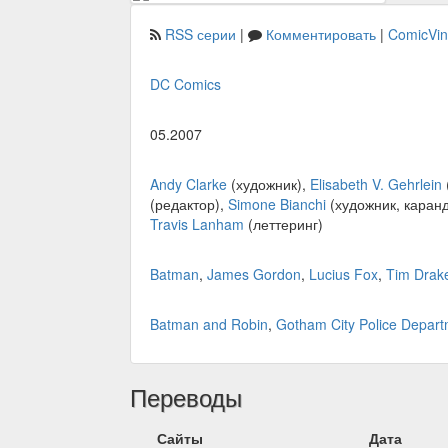
RSS серии
|
Комментировать
|
ComicVi
DC Comics
05.2007
Andy Clarke
(художник),
Elisabeth V. Gehrlein
(редактор),
Simone Bianchi
(художник, каранд
Travis Lanham
(леттеринг)
Batman
,
James Gordon
,
Lucius Fox
,
Tim Drak
Batman and Robin
,
Gotham City Police Depar
Переводы
Сайты
Дата