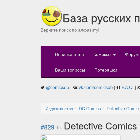
База русских 
Верните поиск по алфавиту!
Новинки и топ
Комиксы
Форум
Ваши вопросы
Потеряшки
@comicsdb
|
vk.com/comicsdb
|
F.A.Q.
|
Издательства
DC Comics
Detective Comic
Detective Comics
#829
←