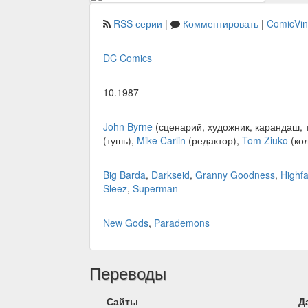
RSS серии
|
Комментировать
|
ComicVi
DC Comics
10.1987
John Byrne
(сценарий, художник, карандаш, 
(тушь),
Mike Carlin
(редактор),
Tom Ziuko
(ко
Big Barda
,
Darkseid
,
Granny Goodness
,
Highfa
Sleez
,
Superman
New Gods
,
Parademons
Переводы
Сайты
Д