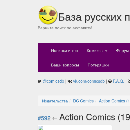
База русских 
Верните поиск по алфавиту!
Новинки и топ
Комиксы
Форум
Ваши вопросы
Потеряшки
@comicsdb
|
vk.com/comicsdb
|
F.A.Q.
|
Издательства
DC Comics
Action Comics (
Action Comics (1
#592
←