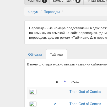
Комиксы
Комментарии
Читай также
5
0
Форум
Переводы
Переведенные номера представлены в двух реж
по комиксу со ссылкой на сайт-переводчик, где 
переводов, сделан режим «Таблица». Для пере
Обложки
Таблица
В поле фильтра можно писать названия сайтов-п
#
Сайт
1
Thor: God of Comics
2
Thor: God of Comics