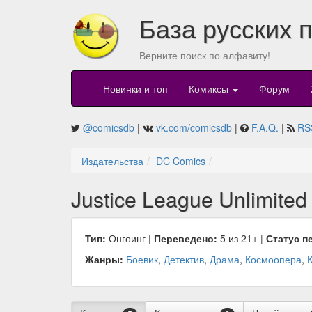
База русских 
Верните поиск по алфавиту!
Новинки и топ
Комиксы
Форум
@comicsdb
|
vk.com/comicsdb
|
F.A.Q.
|
RS
Издательства
DC Comics
Justice League Unlimited
Тип:
Онгоинг |
Переведено:
5 из 21+ |
Статус п
Жанры:
Боевик
,
Детектив
,
Драма
,
Космоопера
,