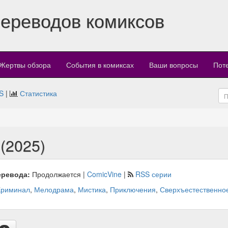
переводов комиксов
Жертвы обзора
События в комиксах
Ваши вопросы
Пот
S
|
Статистика
 (2025)
еревода:
Продолжается |
ComicVine
|
RSS серии
Криминал
,
Мелодрама
,
Мистика
,
Приключения
,
Сверхъестественно