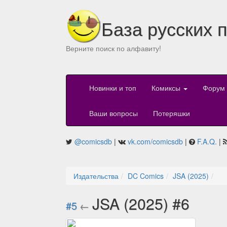
База русских 
Верните поиск по алфавиту!
Новинки и топ
Комиксы
Форум
Ваши вопросы
Потеряшки
@comicsdb
|
vk.com/comicsdb
|
F.A.Q.
|
Издательства
DC Comics
JSA (2025)
JSA (2025) #6
#5
←