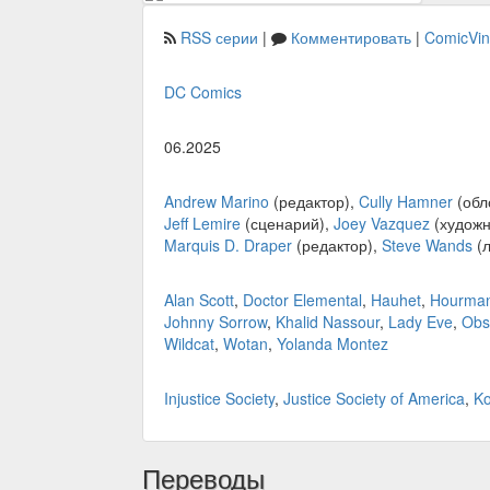
RSS серии
|
Комментировать
|
ComicVi
DC Comics
06.2025
Andrew Marino
(редактор),
Cully Hamner
(обл
Jeff Lemire
(сценарий),
Joey Vazquez
(художн
Marquis D. Draper
(редактор),
Steve Wands
(л
Alan Scott
,
Doctor Elemental
,
Hauhet
,
Hourman 
Johnny Sorrow
,
Khalid Nassour
,
Lady Eve
,
Obs
Wildcat
,
Wotan
,
Yolanda Montez
Injustice Society
,
Justice Society of America
,
K
Переводы