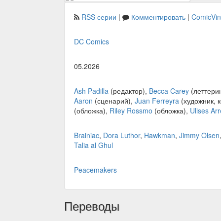
RSS серии
|
Комментировать
|
ComicVi
DC Comics
05.2026
Ash Padilla
(редактор),
Becca Carey
(леттери
Aaron
(сценарий),
Juan Ferreyra
(художник, 
(обложка),
Riley Rossmo
(обложка),
Ulises Arr
Brainiac
,
Dora Luthor
,
Hawkman
,
Jimmy Olsen
Talia al Ghul
Peacemakers
Переводы