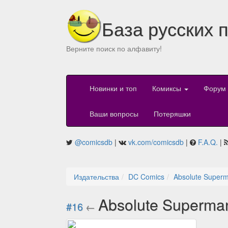
База русских 
Верните поиск по алфавиту!
Новинки и топ
Комиксы
Форум
Ваши вопросы
Потеряшки
@comicsdb
|
vk.com/comicsdb
|
F.A.Q.
|
Издательства
DC Comics
Absolute Superm
Absolute Superma
#16
←