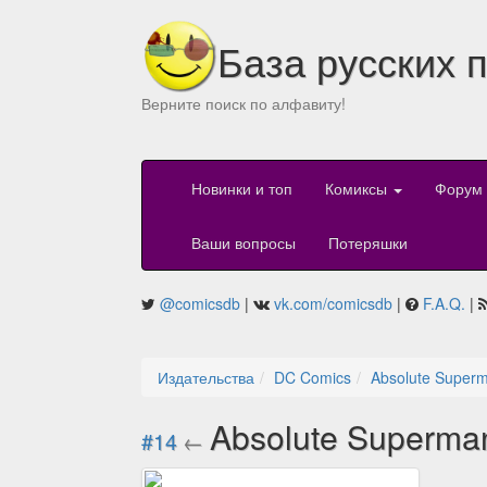
База русских 
Верните поиск по алфавиту!
Новинки и топ
Комиксы
Форум
Ваши вопросы
Потеряшки
@comicsdb
|
vk.com/comicsdb
|
F.A.Q.
|
Издательства
DC Comics
Absolute Superm
Absolute Superma
#14
←