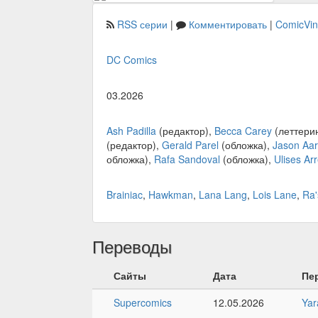
RSS серии
|
Комментировать
|
ComicVi
DC Comics
03.2026
Ash Padilla
(редактор),
Becca Carey
(леттери
(редактор),
Gerald Parel
(обложка),
Jason Aa
обложка),
Rafa Sandoval
(обложка),
Ulises Ar
Brainiac
,
Hawkman
,
Lana Lang
,
Lois Lane
,
Ra'
Переводы
Сайты
Дата
Пе
Supercomics
12.05.2026
Yar