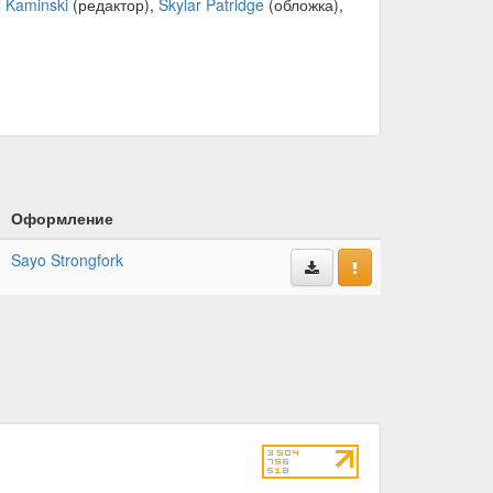
l Kaminski
(редактор),
Skylar Patridge
(обложка),
Оформление
Sayo Strongfork