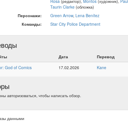
Rosa
(редактор),
Montos
(художник),
Pau
Taurin Clarke
(обложка)
Персонажи:
Green Arrow
,
Lena Benítez
Команды:
Star City Police Department
еводы
йты
Дата
Перевод
r: God of Comics
17.02.2026
Kane
оры
ны авторизоваться, чтобы написать обзор.
азы данными