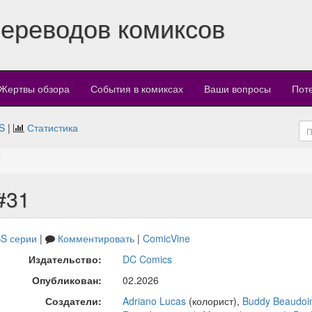
переводов комиксов
Жертвы обзора
События в комиксах
Ваши вопросы
Пот
S
|
Статистика
#31
S серии
|
Комментировать
|
ComicVine
Издательство:
DC Comics
Опубликован:
02.2026
Создатели:
Adriano Lucas
(колорист),
Buddy Beaudoi