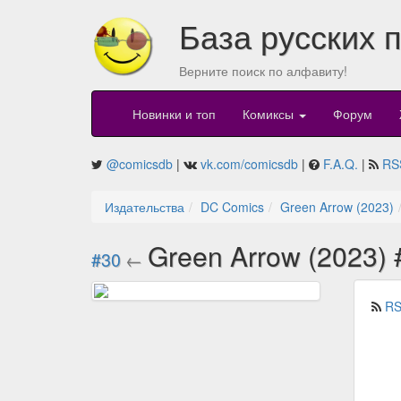
База русских 
Верните поиск по алфавиту!
Новинки и топ
Комиксы
Форум
@comicsdb
|
vk.com/comicsdb
|
F.A.Q.
|
RS
Издательства
DC Comics
Green Arrow (2023)
Green Arrow (2023) 
#30
←
RS