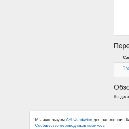
Пер
Са
Tho
Обз
Вы долж
Мы используем
API Comicvine
для наполнения б
Сообщество переводчиков комиксов