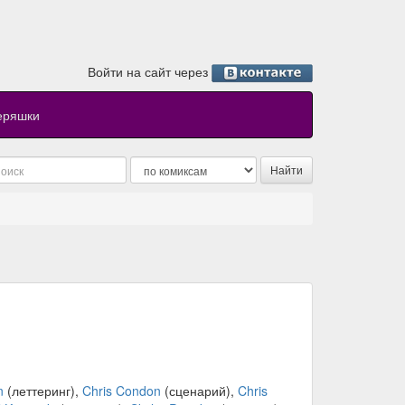
Войти на сайт через
еряшки
n
(леттеринг),
Chris Condon
(сценарий),
Chris