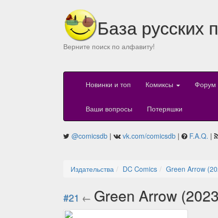
База русских 
Верните поиск по алфавиту!
Новинки и топ
Комиксы
Форум
Ваши вопросы
Потеряшки
@comicsdb
|
vk.com/comicsdb
|
F.A.Q.
|
Издательства
DC Comics
Green Arrow (20
Green Arrow (202
#21
←