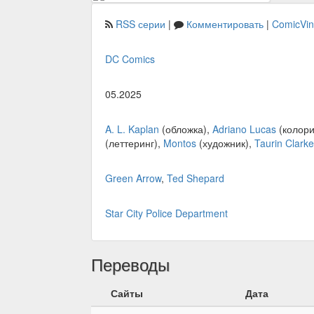
RSS серии
|
Комментировать
|
ComicVi
DC Comics
05.2025
A. L. Kaplan
(обложка),
Adriano Lucas
(колори
(леттеринг),
Montos
(художник),
Taurin Clarke
Green Arrow
,
Ted Shepard
Star City Police Department
Переводы
Сайты
Дата