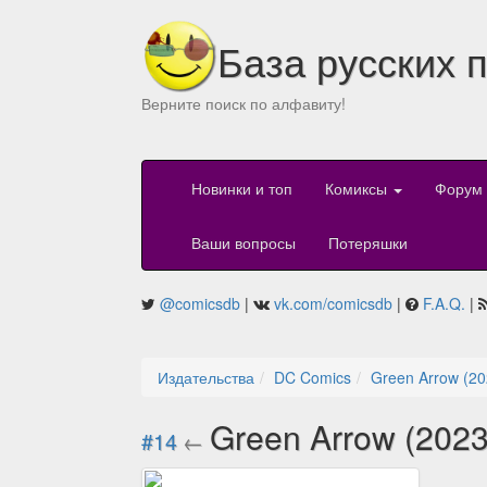
База русских 
Верните поиск по алфавиту!
Новинки и топ
Комиксы
Форум
Ваши вопросы
Потеряшки
@comicsdb
|
vk.com/comicsdb
|
F.A.Q.
|
Издательства
DC Comics
Green Arrow (20
Green Arrow (202
#14
←