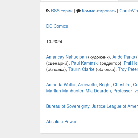
RSS серии
|
Комментировать
|
ComicVi
DC Comics
10.2024
Amancay Nahuelpan
(художник),
Ande Parks
(
(сценарий),
Paul Kaminski
(редактор),
Phil He
(обложка),
Taurin Clarke
(обложка),
Troy Peter
Amanda Waller
,
Arrowette
,
Bright
,
Cheshire
,
Co
Martian Manhunter
,
Mia Dearden
,
Professor Iv
Bureau of Sovereignty
,
Justice League of Amer
Absolute Power