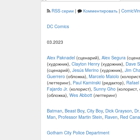
RSS серии
|
Комментировать
|
ComicVi
DC Comics
03.2023
Alex Paknadel
(сценарий),
Alex Segura
(сцен
(художник),
Clayton Henry
(художник),
Dave S
(сценарий),
Jesús Merino
(художник),
Jim Cha
Guerrero
(обложка),
Marcelo Maiolo
(колорист
(леттеринг),
Paul Kaminski
(редактор),
Rafael
Fajardo Jr.
(колорист),
Sunny Gho
(колорист,
(обложка),
Wes Abbott
(леттеринг)
Batman
,
Beast Boy
,
City Boy
,
Dick Grayson
,
Dr
Man
,
Professor Martin Stein
,
Raven
,
Red Cana
Gotham City Police Department