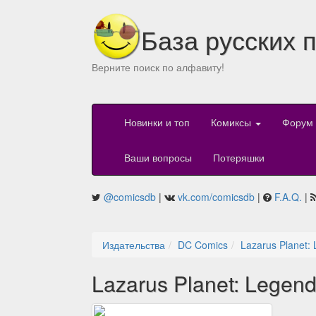
База русских 
Верните поиск по алфавиту!
Новинки и топ
Комиксы
Форум
Ваши вопросы
Потеряшки
@comicsdb
|
vk.com/comicsdb
|
F.A.Q.
|
Издательства
DC Comics
Lazarus Planet:
Lazarus Planet: Legen