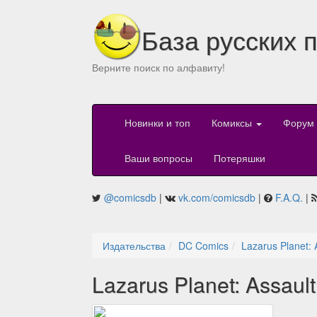
База русских 
Верните поиск по алфавиту!
Новинки и топ
Комиксы
Форум
Ваши вопросы
Потеряшки
@comicsdb
|
vk.com/comicsdb
|
F.A.Q.
|
Издательства
DC Comics
Lazarus Planet: 
Lazarus Planet: Assaul