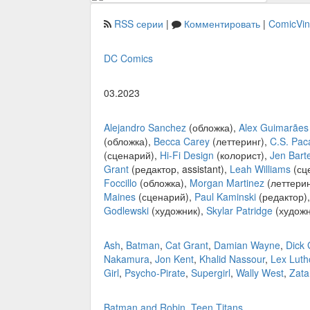
RSS серии
|
Комментировать
|
ComicVi
DC Comics
03.2023
Alejandro Sanchez
(обложка),
Alex Guimarães
(обложка),
Becca Carey
(леттеринг),
C.S. Pac
(сценарий),
Hi-Fi Design
(колорист),
Jen Barte
Grant
(редактор, assistant),
Leah Williams
(сц
Foccillo
(обложка),
Morgan Martinez
(леттерин
Maines
(сценарий),
Paul Kaminski
(редактор)
Godlewski
(художник),
Skylar Patridge
(художн
Ash
,
Batman
,
Cat Grant
,
Damian Wayne
,
Dick
Nakamura
,
Jon Kent
,
Khalid Nassour
,
Lex Luth
Girl
,
Psycho-Pirate
,
Supergirl
,
Wally West
,
Zat
Batman and Robin
,
Teen Titans