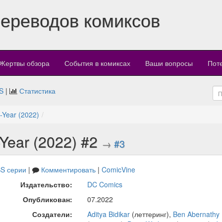
переводов комиксов
Жертвы обзора
События в комиксах
Ваши вопросы
Пот
S
|
Статистика
-Year (2022)
Year (2022) #2
→
#3
S серии
|
Комментировать
|
ComicVine
Издательство:
DC Comics
Опубликован:
07.2022
Создатели:
Aditya Bidikar
(леттеринг),
Ben Abernathy