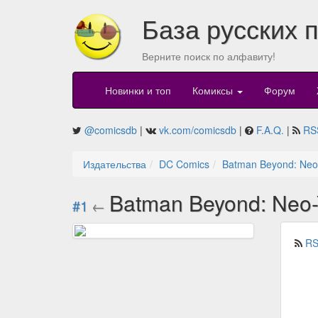
База русских 
Верните поиск по алфавиту!
Новинки и топ
Комиксы
Форум
@comicsdb
|
vk.com/comicsdb
|
F.A.Q.
|
RS
Издательства
DC Comics
Batman Beyond: Neo
Batman Beyond: Neo-
#1
←
RS