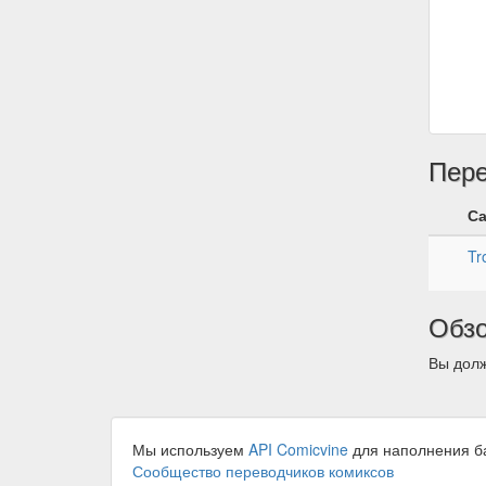
Пер
С
Tr
Обз
Вы долж
Мы используем
API Comicvine
для наполнения б
Сообщество переводчиков комиксов