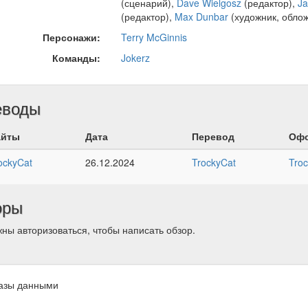
(сценарий),
Dave Wielgosz
(редактор),
Ja
(редактор),
Max Dunbar
(художник, облож
Персонажи:
Terry McGinnis
Команды:
Jokerz
еводы
айты
Дата
Перевод
Офо
ockyCat
26.12.2024
TrockyCat
Troc
оры
ны авторизоваться, чтобы написать обзор.
азы данными