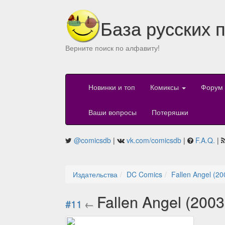
База русских 
Верните поиск по алфавиту!
Новинки и топ
Комиксы
Форум
Ваши вопросы
Потеряшки
@comicsdb
|
vk.com/comicsdb
|
F.A.Q.
|
Издательства
DC Comics
Fallen Angel (20
Fallen Angel (2003
#11
←