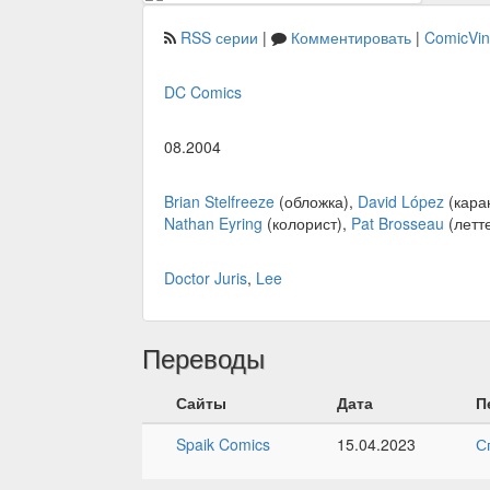
RSS серии
|
Комментировать
|
ComicVi
DC Comics
08.2004
Brian Stelfreeze
(обложка),
David López
(кара
Nathan Eyring
(колорист),
Pat Brosseau
(летт
Doctor Juris
,
Lee
Переводы
Сайты
Дата
П
Spaik Comics
15.04.2023
С