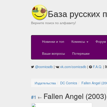
База русских 
Верните поиск по алфавиту!
Новинки и топ
Комиксы
Форум
Ваши вопросы
Потеряшки
@comicsdb
|
vk.com/comicsdb
|
F.A.Q.
|
Издательства
DC Comics
Fallen Angel (20
Fallen Angel (2003
#1
←