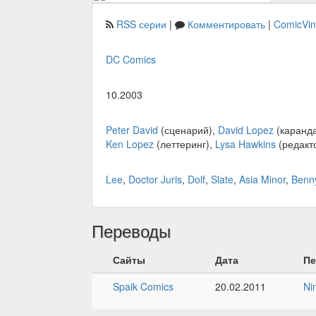
RSS серии
|
Комментировать
|
ComicVi
DC Comics
10.2003
Peter David
(сценарий),
David Lopez
(каранд
Ken Lopez
(леттеринг),
Lysa Hawkins
(редакт
Lee
,
Doctor Juris
,
Dolf
,
Slate
,
Asia Minor
,
Benn
Переводы
Сайты
Дата
Пе
Spaik Comics
20.02.2011
Ni