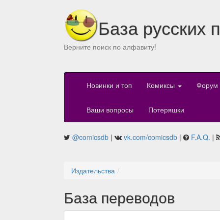
База русских 
Верните поиск по алфавиту!
Новинки и топ
Комиксы
Форум
Ваши вопросы
Потеряшки
@comicsdb
|
vk.com/comicsdb
|
F.A.Q.
|
Издательства
База переводов