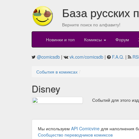
База русских 
Верните поиск по алфавиту!
Новинки и топ
Комиксы
Форум
@comicsdb
|
vk.com/comicsdb
|
F.A.Q.
|
RS
События в комиксах
Disney
Событий для этого из
Мы используем
API Comicvine
для наполнения б
Сообщество переводчиков комиксов