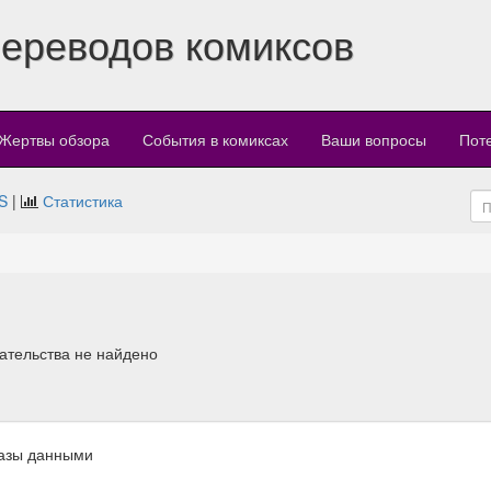
переводов комиксов
Жертвы обзора
События в комиксах
Ваши вопросы
Пот
S
|
Статистика
дательства не найдено
азы данными