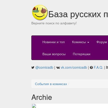
База русских 
Верните поиск по алфавиту!
Новинки и топ
Комиксы
Форум
Ваши вопросы
Потеряшки
@comicsdb
|
vk.com/comicsdb
|
F.A.Q.
|
События в комиксах
Archie