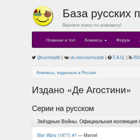
База русских 
Верните поиск по алфавиту!
Новинки и топ
Комиксы
Форум
@comicsdb
|
vk.com/comicsdb
|
F.A.Q.
|
RS
Комиксы, изданные в России
Издано «Де Агостини»
Серии на русском
Звёздные Войны. Официальная коллекция 01
Star Wars (1977) #1
— Marvel