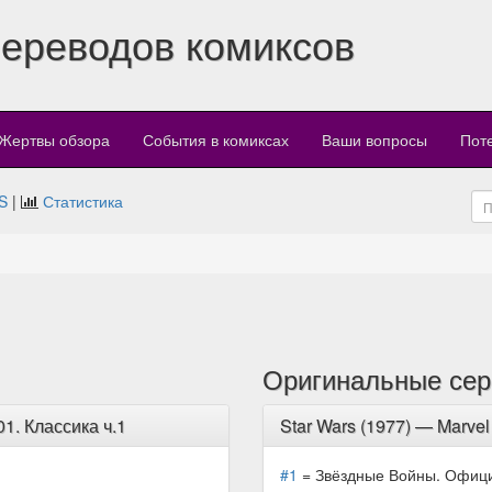
переводов комиксов
Жертвы обзора
События в комиксах
Ваши вопросы
Пот
S
|
Статистика
Оригинальные сер
. Классика ч.1
Star Wars (1977) — Marvel
#1
= Звёздные Войны. Официа