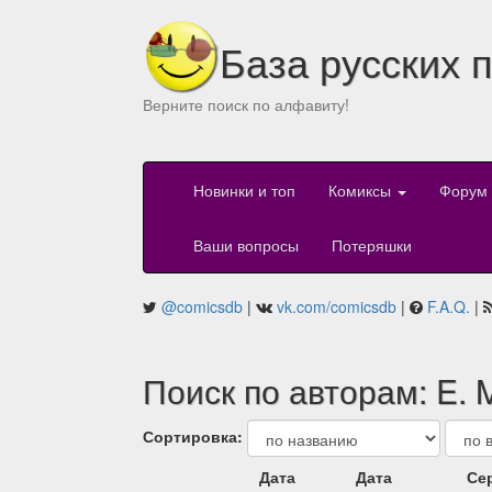
База русских 
Верните поиск по алфавиту!
Новинки и топ
Комиксы
Форум
Ваши вопросы
Потеряшки
@comicsdb
|
vk.com/comicsdb
|
F.A.Q.
|
Поиск по авторам: E. M
Сортировка:
Дата
Дата
Се